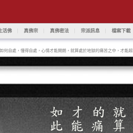
生活佛
真佛宗
真佛密法
宗派訊息
檔案下載
如何自處，懂得自處，心情才能開朗，就算處於地獄的痛苦之中，才能超