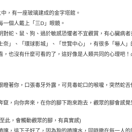
館之中，有一座玻璃建成的金字塔館。
每一個人戴上「三D」眼鏡。
明對蛇、鼠、狗、過於敏感恐懼者不宜觀賞，有心臟病者
士奈」、「環球影城」、「世覽中心」，有很多「嚇人」
看，也沒有什麼可看的了，這好像是人類共同的心理吧！
眼瞪著你，口張毒牙外露，可見毒蛇口的喉嚨，突然蛇舌
奔竄，向你奔來，在你的腳下跑來跑去，觀眾的腳會感覺
至此，會觸動觀眾的腳，有真實感)
噴嚏，這下子好了，因為狗的噴嚏水，同時撒在每一人的