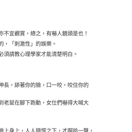
亦不宜觀賞，總之，有嚇人鏡頭是也！
的，「刺激性」的娛樂。
必須請教心理學家才能清楚明白。
伸長，舔著你的臉，口一咬，咬住你的
到老鼠在腳下跑動，女仕們嚇得大喊大
臉上身上，人人錯愕之下，才啊哈一聲，