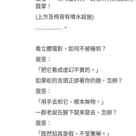
鼓掌！
(上方及椅背有噴水設施)
..................。
看立體電影，如何不被嚇到？
我答：
「把它看成虛幻不實的。」
如果蛇的舌頭正舔著你的臉，怎辦？
我答：
「用手去抓它，根本無物。」
一群老鼠在腳下竄來竄去，怎辦？
我答：
「既然知其是假，不受驚嚇。」