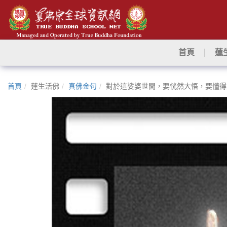
首頁
蓮
首頁
蓮生活佛
真佛金句
對於這娑婆世間，要恍然大悟，要懂得