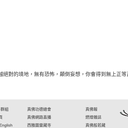
越絕對的境地，無有恐怖，顛倒妄想，你會得到無上正等
書群組
真佛功德總會
真佛報
頁
真佛網路直播
燃燈雜誌
English
西雅圖雷藏寺
真佛般若藏