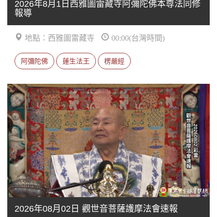
2026年8月1日西雅圖雷藏寺阿彌陀佛本尊法同修
報導
地點：西雅圖雷藏寺
00:00(台灣時間)
阿彌陀佛
蓮生法王
楞嚴經
2026年08月02日 觀世音菩薩護摩法會速報