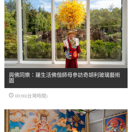
與佛同樂：蓮生活佛偕師母參訪奇胡利玻璃藝術
園
00:00(台灣時間)