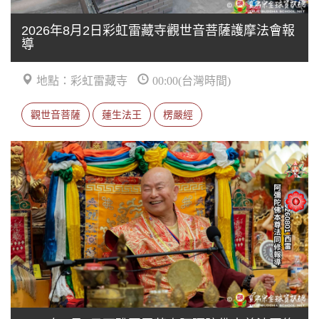
2026年8月2日彩虹雷藏寺觀世音菩薩護摩法會報
導
地點：彩虹雷藏寺
00:00(台灣時間)
觀世音菩薩
蓮生法王
楞嚴經