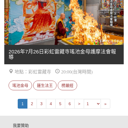
2026年7月26日彩虹雷藏寺瑤池金母護摩法會報
導
地點：彩虹雷藏寺
20:00(台灣時間)
瑤池金母
蓮生法王
楞嚴經
Previous
Last
1
2
3
4
5
6
>
»
我要贊助