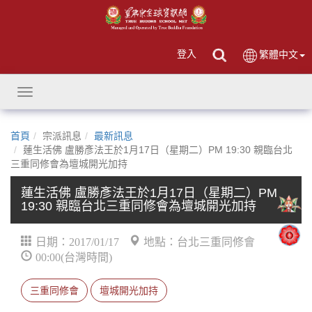
登入
繁體中文
Toggle
navigation
首頁
宗派訊息
最新訊息
蓮生活佛 盧勝彥法王於1月17日（星期二）PM 19:30 親臨台北
三重同修會為壇城開光加持
蓮生活佛 盧勝彥法王於1月17日（星期二）PM
19:30 親臨台北三重同修會為壇城開光加持
日期：2017/01/17
地點：台北三重同修會
00:00(台灣時間)
三重同修會
壇城開光加持