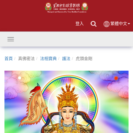
登入
繁體中文
Toggle
navigation
首頁
真佛密法
法相寶典
護法
虎頭金剛