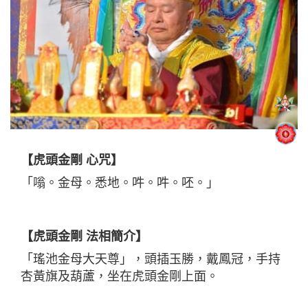
【虎頭金剛 心咒】
「嗡。金母。悉地。吽。吽。呸。」
【虎頭金剛 法相簡介】
「瑤池金母大天尊」，頭插玉勝，戴鳳冠，手持
杏黃旗及葫蘆，坐在虎頭金剛上面。