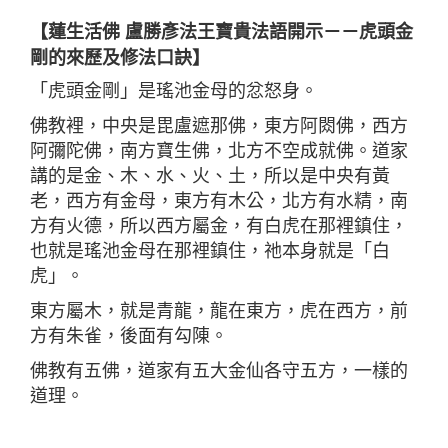
【蓮生活佛 盧勝彥法王寶貴法語開示－－虎頭金
剛的來歷及修法口訣】
「虎頭金剛」是瑤池金母的忿怒身。
佛教裡，中央是毘盧遮那佛，東方阿閦佛，西方
阿彌陀佛，南方寶生佛，北方不空成就佛。道家
講的是金、木、水、火、土，所以是中央有黃
老，西方有金母，東方有木公，北方有水精，南
方有火德，所以西方屬金，有白虎在那裡鎮住，
也就是瑤池金母在那裡鎮住，祂本身就是「白
虎」。
東方屬木，就是青龍，龍在東方，虎在西方，前
方有朱雀，後面有勾陳。
佛教有五佛，道家有五大金仙各守五方，一樣的
道理。