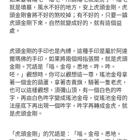
就是墳墓，風水不好的地方，安上虎頭金剛，虎
頭金剛會將不好的煞咬掉；有不好的，只要一鎮
虎頭金剛下來，自然就變成好的，就有這個益
處。
虎頭金剛的手印也是內縛，這種手印是屬於阿達
爾瑪佛的手印，如果將兩個拇指張開，就是虎頭
金剛。咒語是「嗡。金母。悉地。吽。吽。
呸。」觀想時，你可以觀想這一尊，瑤池金母拿
著一個金的葫蘆，拿著杏黃旗，騎著一隻老虎，
也可以這樣觀想，須彌山頂，有一個白色的吽
字，再由白色吽字變成瑤池金母，從瑤池金母的
法座底下再出現一個吽字，吽字再轉成金虎，就
是虎頭金剛。
「虎頭金剛」的咒語是：「嗡。金母。悉地。