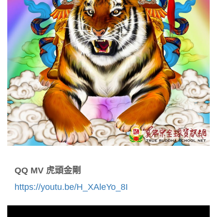
QQ MV 虎頭金剛
https://youtu.be/H_XAleYo_8I