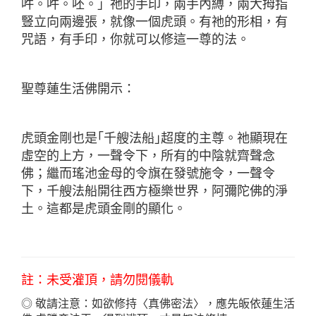
吽。吽。呸。」祂的手印，兩手內縛，兩大拇指
豎立向兩邊張，就像一個虎頭。有祂的形相，有
咒語，有手印，你就可以修這一尊的法。
聖尊蓮生活佛開示：
虎頭金剛也是｢千艘法船｣超度的主尊。祂顯現在
虛空的上方，一聲令下，所有的中陰就齊聲念
佛；繼而瑤池金母的令旗在發號施令，一聲令
下，千艘法船開往西方極樂世界，阿彌陀佛的淨
土。這都是虎頭金剛的顯化。
註：未受灌頂，請勿閱儀軌
◎ 敬請注意：如欲修持〈真佛密法〉，應先皈依
蓮生活