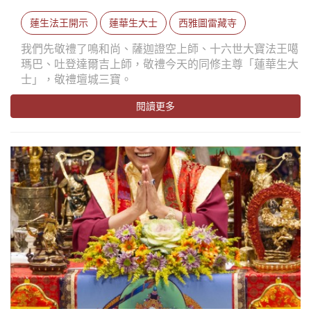
蓮生法王開示
蓮華生大士
西雅圖雷藏寺
我們先敬禮了鳴和尚、薩迦證空上師、十六世大寶法王噶
瑪巴、吐登達爾吉上師，敬禮今天的同修主尊「蓮華生大
士」，敬禮壇城三寶。
閱讀更多