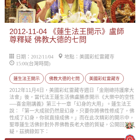
2012-11-04 《蓮生法王開示》盧師
尊釋疑 佛教大德的七問
日期：2012/11/04
地點：美國彩虹雷藏寺
15:00(台灣時間)
蓮生法王開示
佛教大德的七問
美國彩虹雷藏寺
2012年11月4日，美國彩虹雷藏寺週日「金剛總持護摩大
法會」後，當代法王蓮生活佛盧勝彥開示《大樂中的空性
──喜金剛講義》第三十一章「幻身的大用」。蓮生法王
說：「第一大成就仍然是幻身，只要你將佛性修成了，佛
性成了幻身，你就直接成佛。」而在此次精彩的開示中，
聖尊蓮生活佛針對外界佛教長老大德的質疑，公開回答釋
疑，茲摘錄如下：