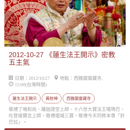
2012-10-27 《蓮生法王開示》密教
五主氣
日期：2012/10/27
地點：西雅圖雷藏寺,
15:00(台灣時間)
蓮生法王開示
黃財神
西雅圖雷藏寺
敬禮了鳴和尚、薩迦證空上師、十六世大寶法王噶瑪巴、
吐登達爾吉上師，敬禮壇城三寶，敬禮今天同修本尊「針
巴拉」。