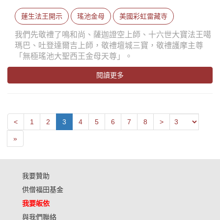
蓮生法王開示
瑤池金母
美國彩虹雷藏寺
我們先敬禮了鳴和尚、薩迦證空上師、十六世大寶法王噶
瑪巴、吐登達爾吉上師，敬禮壇城三寶，敬禮護摩主尊
「無極瑤池大聖西王金母天尊」。
閱讀更多
Next
Previous
<
1
2
3
4
5
6
7
8
>
Last
»
我要贊助
供僧福田基金
我要皈依
與我們聯絡