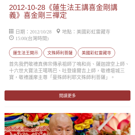
2012-10-28《蓮生法王講喜金剛講
義》喜金剛三禪定
日期：2012/10/28
地點：美國彩虹雷藏寺
15:00(台灣時間)
蓮生法王開示
文殊師利菩薩
美國彩虹雷藏寺
首先我們敬禮真佛宗傳承祖師了鳴和尚、薩迦證空上師、
十六世大寶法王噶瑪巴、吐登達爾吉上師，敬禮壇城三
寶，敬禮護摩主尊「曼殊師利耶文殊師利菩薩」。
閱讀更多