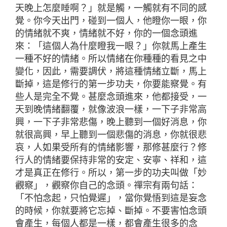
天晚上怎麼睡啊？」就是觸，一觸就有不同的感
覺。你今天出門，碰到一個人，他瞪你一眼，你
的情緒就不爽，情緒就不好，你的一個念頭進
來：「這個人為什麼瞪我一眼？」你就馬上產生
一種不好的情緒。所以情緒在你種種的看見之中
變化，因此，需要調伏，將這種情緒立斷，馬上
斷掉，這是修行的第一步功夫，你要能察覺。有
些人是完全不覺。甚麼念頭進來，他都接受，一
天到晚情緒翻覆，就像波浪一樣，一下子非常高
興，一下子非常悲傷，晚上聽到一個好消息，你
就很高興，早上聽到一個悲傷的消息，你就很悲
哀，人如果受所有的情緒影響，那修甚麼行？修
行人的情緒要保持非常的安定、安寧、祥和，這
才是真正在修行。所以，第一步的功夫叫做「妙
觀察」，觀察你自己的念頭。禪宗有兩句話：
「不怕念起，只怕覺遲」，當你覺悟到這是妄念
的時候，你就要將它忘掉、斷掉。不要害怕念頭
會產生，每個人都是一樣，都會產生很多的念