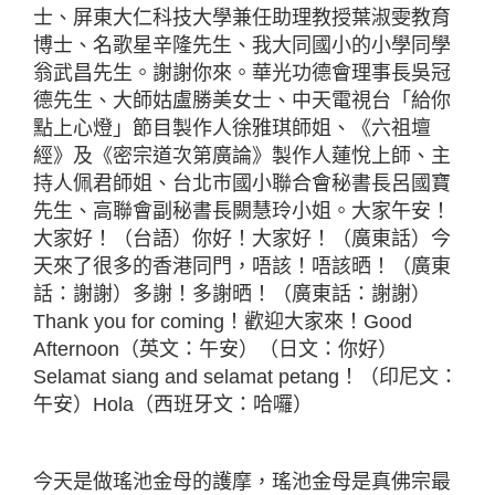
士、屏東大仁科技大學兼任助理教授葉淑雯教育
博士、名歌星辛隆先生、我大同國小的小學同學
翁武昌先生。謝謝你來。華光功德會理事長吳冠
德先生、大師姑盧勝美女士、中天電視台「給你
點上心燈」節目製作人徐雅琪師姐、《六祖壇
經》及《密宗道次第廣論》製作人蓮悅上師、主
持人佩君師姐、台北市國小聯合會秘書長呂國寶
先生、高聯會副秘書長闕慧玲小姐。大家午安！
大家好！（台語）你好！大家好！（廣東話）今
天來了很多的香港同門，唔該！唔該晒！（廣東
話：謝謝）多謝！多謝晒！（廣東話：謝謝）
Thank you for coming！歡迎大家來！Good
Afternoon（英文：午安）（日文：你好）
Selamat siang and selamat petang！（印尼文：
午安）Hola（西班牙文：哈囉）
今天是做瑤池金母的護摩，瑤池金母是真佛宗最