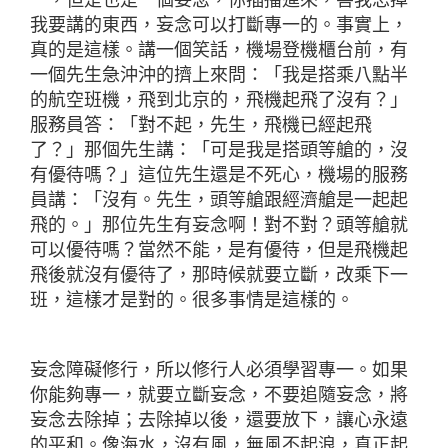
一，但是也是一個妄念，你插播進來，害我忘掉
我要講的東西，妄念可以打斷專一的。事實上，
真的是這樣。講一個笑話，機場登機櫃台前，有
一個先生急沖沖的擠上來問：「我是搭乘八點半
的航空班機，飛到北京的，飛機起飛了沒有？」
服務員答：「對不起，先生，飛機已經起飛
了？」那個先生講：「可是我是搭頭等艙的，沒
有優待嗎？」這位先生還是不死心，機場的服務
員講：「沒有。先生，頭等艙跟經濟艙是一起起
飛的。」那位先生有妄念啊！對不對？頭等艙就
可以優待嗎？當然不能，是有優待，但是飛機起
飛後就沒有優待了，那時候就要立斷，改乘下一
班，這樣才是對的。很多事情是這樣的。
妄念障礙修行，所以修行人必須學習專一。如果
你能夠專一，就要立斷妄念，不要追隨妄念，將
妄念去除掉；去除掉以後，還要放下，讓心永遠
的平和。像海水，沒有風，無風不起浪，真正起