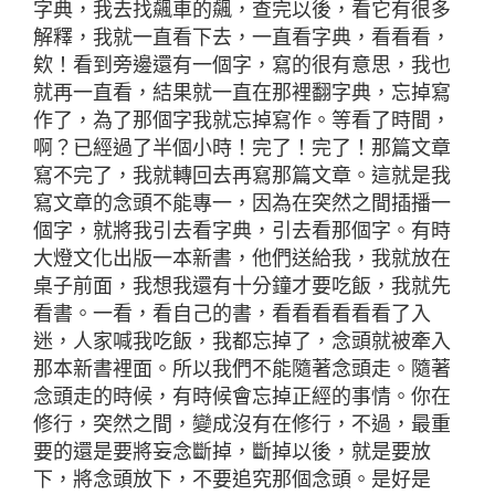
字典，我去找飆車的飆，查完以後，看它有很多
解釋，我就一直看下去，一直看字典，看看看，
欸！看到旁邊還有一個字，寫的很有意思，我也
就再一直看，結果就一直在那裡翻字典，忘掉寫
作了，為了那個字我就忘掉寫作。等看了時間，
啊？已經過了半個小時！完了！完了！那篇文章
寫不完了，我就轉回去再寫那篇文章。這就是我
寫文章的念頭不能專一，因為在突然之間插播一
個字，就將我引去看字典，引去看那個字。有時
大燈文化出版一本新書，他們送給我，我就放在
桌子前面，我想我還有十分鐘才要吃飯，我就先
看書。一看，看自己的書，看看看看看看了入
迷，人家喊我吃飯，我都忘掉了，念頭就被牽入
那本新書裡面。所以我們不能隨著念頭走。隨著
念頭走的時候，有時候會忘掉正經的事情。你在
修行，突然之間，變成沒有在修行，不過，最重
要的還是要將妄念斷掉，斷掉以後，就是要放
下，將念頭放下，不要追究那個念頭。是好是