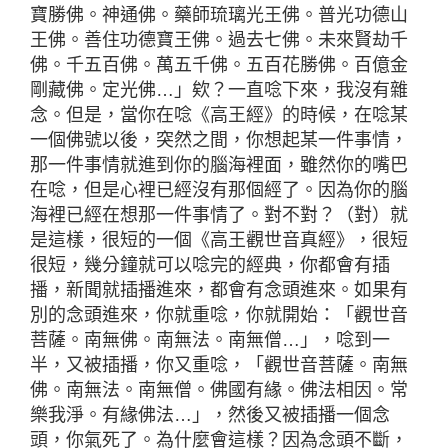
寶勝佛。神通佛。藥師琉璃光王佛。普光功德山
王佛。善住功德寶王佛。過去七佛。未來賢劫千
佛。千五百佛。萬五千佛。五百花勝佛。百億金
剛藏佛。定光佛…」欸？一直唸下來，我沒有雜
念。但是，當你在唸《高王經》的時候，在唸某
一個佛號以後，突然之間，你想起某一件事情，
那一件事情就進到你的腦海裡面，雖然你的嘴巴
在唸，但是心裡已經沒有那個經了。因為你的腦
海裡已經在想那一件事情了。對不對？（對）就
是這樣，很短的一個《高王觀世音真經》，很短
很短，幾分鐘就可以唸完的經典，你都會有插
播，新聞就插播進來，都會有念頭進來。如果有
別的念頭進來，你就重唸，你就開始：「觀世音
菩薩。南無佛。南無法。南無僧…」，唸到一
半，又被插播，你又重唸，「觀世音菩薩。南無
佛。南無法。南無僧。佛國有緣。佛法相因。常
樂我淨。有緣佛法…」，然後又被插播一個念
頭，你氣死了。為什麼會這樣？因為念頭不斷，