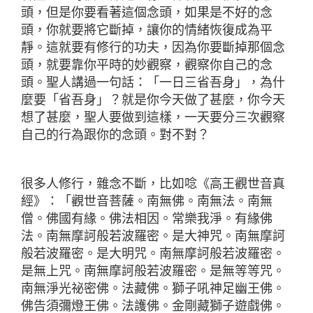
頭，但是你要看著這個念頭，如果是不好的念
頭，你就要將它斷掉，讓你的情緒恢復成為平
靜。這就要有修行的功夫，因為你要斷掉那個念
頭，就要靠你平時的妙觀察，觀察你自己的念
頭。聖人講過一句話：「一日三省吾身」，為什
麼要「省吾身」？就是你今天做了甚麼，你今天
想了甚麼，聖人要做到這樣，一天要分三次觀察
自己的行為跟你的念頭。對不對？
很多人修行，雜念不斷，比如唸《高王觀世音真
經》：「觀世音菩薩。南無佛。南無法。南無
僧。佛國有緣。佛法相因。常樂我淨。有緣佛
法。南無摩訶般若波羅密。是大神咒。南無摩訶
般若波羅密。是大明咒。南無摩訶般若波羅密。
是無上咒。南無摩訶般若波羅密。是無等等咒。
南無淨光祕密佛。法藏佛。獅子吼神足幽王佛。
佛告須彌燈王佛。法護佛。金剛藏獅子遊戲佛。