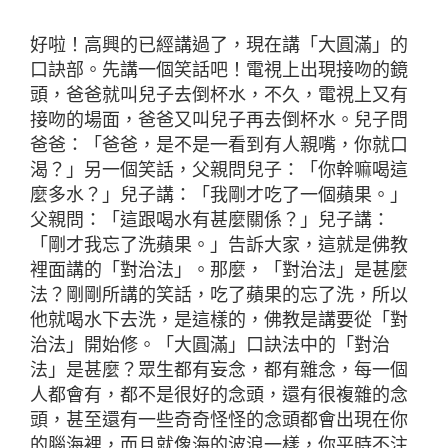
好啦！高興的已經講過了，現在講「大圓滿」的
口訣部。先講一個笑話吧！電視上出現接吻的鏡
頭，爸爸就叫兒子去倒杯水，不久，電視上又有
接吻的場面，爸爸又叫兒子再去倒杯水。兒子問
爸爸：「爸爸，是不是一看到有人親嘴，你就口
渴？」另一個笑話，父親問兒子：「你幹嘛喝這
麼多水？」兒子講：「我剛才吃了一個蘋果。」
父親問：「這跟喝水有甚麼關係？」兒子講：
「剛才我忘了洗蘋果。」告訴大家，這就是佛教
裡面講的「對治法」。那麼，「對治法」是甚麼
法？剛剛所講的笑話，吃了蘋果的忘了洗，所以
他就喝水下去洗，是這樣的，佛教是講要從「對
治法」開始修。「大圓滿」口訣法中的「對治
法」是甚麼？眾生都有妄念，都有雜念，每一個
人都會有，都不是很好的念頭，還有很複雜的念
頭，甚至還有一些奇奇怪怪的念頭都會出現在你
的腦海裡，而且就像海的波浪一樣，你平時不注