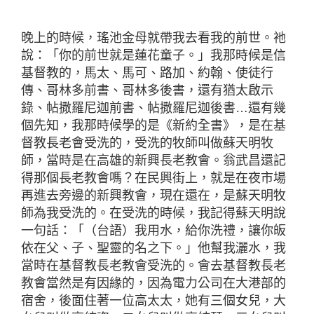
晚上的時候，瑤池金母就帶我去看我的前世。祂
說：「你的前世就是蓮花童子。」我那時候是信
基督教的，馬太、馬可、路加、約翰、使徒行
傳、哥林多前書、哥林多後書，還有猶太啟示
錄、帖撒羅尼迦前書、帖撒羅尼迦後書…還有幾
個先知，我那時候學的是《新約全書》，是在基
督教長老會受洗的，受洗的牧師叫做蘇天明牧
師，當時是在高雄的新興長老教會。翁武昌還記
得那個長老教會嗎？在民興街上，就是在夜市場
再進去旁邊的新興教會，現在還在，是蘇天明牧
師為我受洗的。在受洗的時候，我記得蘇天明說
一句話：「（台語）我用水，給你洗禮，讓你皈
依在父、子、聖靈的名之下。」他幫我灑水，我
當時在基督教長老教會受洗的。會去基督教長老
教會當然是有因緣的，因為電力公司在大港部的
宿舍，後面住著一位高太太，她有三個女兒，大