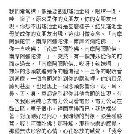
我們常常講，像是要觀想瑤池金母，眼睛一閉，
哇！慘了，原來是你的女朋友，你的女朋友出
現。你想不出瑤池金母是甚麼樣子，結果瑤池金
母變成你的女朋友出現，這就叫做妄念。「南摩
阿彌陀佛、南摩阿彌陀佛、南摩阿彌陀佛…」，
你一直唸佛：「南摩阿彌陀佛、南摩阿彌陀佛、
南摩阿彌陀佛…」，突然，有一個辣妹從你的前
面走過去，「南摩阿彌陀佛…哎呀！辣妹啊！」
辣妹的念頭就進到你的腦海裡。一旦你的眼睛看
到甚麼，一個念頭就進到你的腦海裡，你的耳朵
聽到甚麼，也是馬上一個念頭影響你，眼、耳、
鼻、舌、身、意都會引起你其他念頭的出現。有
一次我跟高純心去電力公司看電影，電力公司在
鼓山區，車子很小，裡面兩排而已，我這樣坐
著，對面剛好是阿心，我暗戀的對象，膝蓋碰膝
蓋，喔！阿彌陀佛！那種觸，那種快樂的感覺，
那種無法形容的心情，心花怒放的感覺，「我今