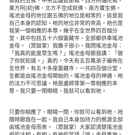
佛教的五佛，中央毘廬遮那佛、西方阿彌陀佛、
東方阿{初}佛、北方不空成就佛、南方寶生佛。
瑤池金母的地位跟五佛的地位是相等的，這是我
自己本身的認知。祂的地位非常的崇高，祂也是
我第一個相應的本尊。幾乎在全世界四百個分
堂，其中包括五十六個雷藏寺，全部都供奉瑤池
金母。（眾鼓掌）我膽子很小，我問瑤池金母：
「我真的能度眾生嗎？」瑤池金母跟我講：「做
了你就知道。」真的，今天有五百萬弟子遍佈在
全世界，有五十多座雷藏寺，一共四百個分堂，
全都是由瑤池金母開始的。瑤池金母的神通，祂
的法力不可思議，祂是盧師尊第一尊相應的本
尊。我只要一閉眼睛，我就可以看到祂。
只要你相應了，眼睛一閉，你就可以看到祂，祂
隨時跟我在一起。我自己本身加持力的根源全部
由瑤池金母而來。（眾鼓掌）大家認清楚瑤池金
母的法相，有相，有祂的咒語「嗡。金母悉地。