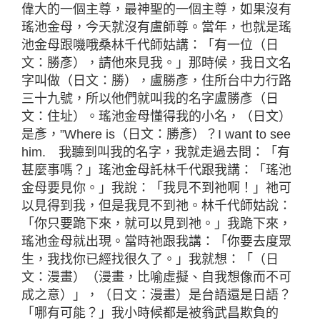
偉大的一個主尊，最神聖的一個主尊，如果沒有
瑤池金母，今天就沒有盧師尊。當年，也就是瑤
池金母跟嘰哦桑林千代師姑講：「有一位（日
文：勝彥），請他來見我。」那時候，我日文名
字叫做（日文：勝），盧勝彥，住所台中力行路
三十九號，所以他們就叫我的名字盧勝彥（日
文：住址）。瑤池金母懂得我的小名，（日文）
是彥，”Where is（日文：勝彥）？I want to see
him. 我聽到叫我的名字，我就走過去問：「有
甚麼事嗎？」瑤池金母託林千代跟我講：「瑤池
金母要見你。」我說：「我見不到祂啊！」祂可
以見得到我，但是我見不到祂。林千代師姑說：
「你只要跪下來，就可以見到祂。」我跪下來，
瑤池金母就出現。當時祂跟我講：「你要去度眾
生，我找你已經找很久了。」我就想：「（日
文：漫畫）（漫畫，比喻虛擬、自我想像而不可
成之意）」，（日文：漫畫）是台語還是日語？
「哪有可能？」我小時候都是被翁武昌欺負的