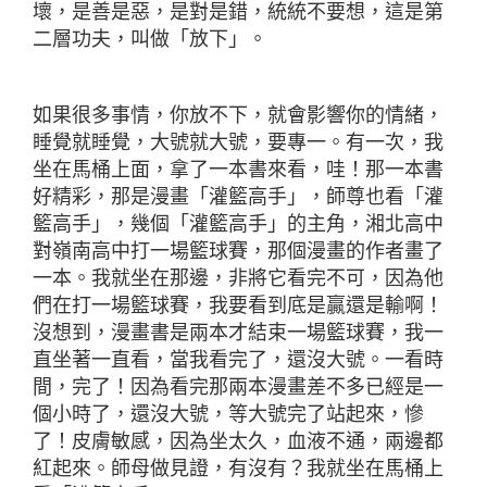
壞，是善是惡，是對是錯，統統不要想，這是第
二層功夫，叫做「放下」。
如果很多事情，你放不下，就會影響你的情緒，
睡覺就睡覺，大號就大號，要專一。有一次，我
坐在馬桶上面，拿了一本書來看，哇！那一本書
好精彩，那是漫畫「灌籃高手」，師尊也看「灌
籃高手」，幾個「灌籃高手」的主角，湘北高中
對嶺南高中打一場籃球賽，那個漫畫的作者畫了
一本。我就坐在那邊，非將它看完不可，因為他
們在打一場籃球賽，我要看到底是贏還是輸啊！
沒想到，漫畫書是兩本才結束一場籃球賽，我一
直坐著一直看，當我看完了，還沒大號。一看時
間，完了！因為看完那兩本漫畫差不多已經是一
個小時了，還沒大號，等大號完了站起來，慘
了！皮膚敏感，因為坐太久，血液不通，兩邊都
紅起來。師母做見證，有沒有？我就坐在馬桶上