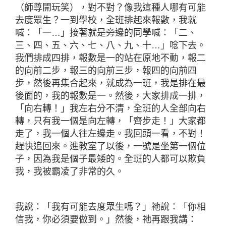
（師尊開玩笑），對不對？像我這種人哪有可能
去度眾生？一到學校，全班排起來報數，我就
喊：「一…」接著就是旁邊的同學喊：「二、
三、四、五、六、七、八、九、十…」唸下去。
我們排成四排，報數是一的站在原地不動，報二
的向前二步，報三的向前三步，報四的向前四
步，然後再集合起來，就成為一班，我是排在最
後面的，我的報數是一。然後，大家排成一排，
「向右轉！」我左右分不清，全班的人全部向右
轉，只有我一個是向左轉，「齊步走！」大家都
走了，我一個人往左邊走。我回頭一看，不對！
趕快追回來。進教室了以後，一號是坐第一個位
子，因為我是個子最矮的。全班的人都可以欺負
我，我被霸凌了非常的久。
我說：「我有可能去度眾生嗎？」祂說：「你相
信我，你必須要做到。」然後，祂再跟我講：