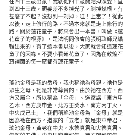
在四十三歲出家，我就從四十歲開始掉頭髮，直
到四十三歲，頭髮差不多掉光了。剃掉幾根，有
甚麼了不起？沒想到一剃掉，哇！上當了！從此
以後，走上修行的路。不過本來就是走上修行的
路。關於蓮花童子，將來會出一本書，叫做《蓮
花童子的根源》，是法明同修會的張明聰師兄編
輯出來的，有了這本書以後，大家就會知道蓮花
童子的因緣。不要小看蓮花童子，因為在敦煌石
窟裡面的每一窟都有蓮花童子。
瑤池金母是我的岳母，我也稱祂為母親，祂也是
眾生之母，祂是非常尊貴的，由於祂在西方，西
方又屬金，所以稱為「金母」。道家講「東方甲
乙木，西方庚申金，北方壬癸水，南方丙丁火，
中央戊己土」，我們稱瑤池金母為「金母」就是
因為祂在西方。道家的「五老」就是東華帝君、
瑤池金母，黃老在中央，水德真君和火德真君。