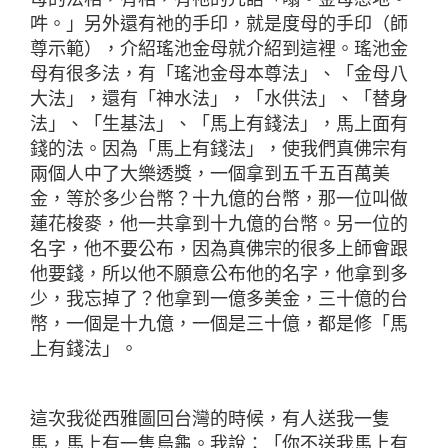
吽。」另外還有祂的手印，就是度母的手印（師
尊示範），介紹瑤池金母就介紹到這裡。瑤池金
母有很多法，有「瑤池金母本尊法」、「金母八
大法」，還有「神水法」，「水供法」、「替身
法」、「生基法」、「馬上有錢法」，馬上面有
錢的法。因為「馬上有錢法」，使我們真佛宗有
兩個人中了大樂透獎，一個拿到五千五百萬美
金，等於多少台幣？十九億的台幣，那一位叫做
蓮花梭麥，他一共拿到十九億的台幣。另一位的
名字，他不要公布，因為真佛宗的很多上師會跟
他要錢，所以他不願意公布他的名字，他拿到多
少，我忘掉了？他拿到一億多美金，三十億的台
幣，一個是十九億，一個是三十億，都是修「馬
上有錢法」。
這次我從西雅圖回台灣的時候，有人送我一隻
馬，馬上有一隻烏龜。我說：「你不送我馬上有