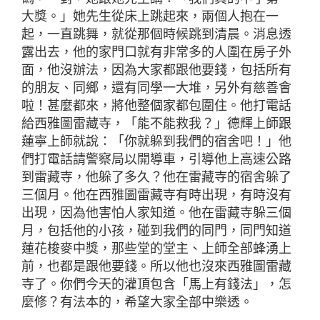
大獎。」她先生從床上跳起來，兩個人抱在一
起，一直跳舞，就從那個時候跳到清晨。消息透
露出去，他的家門口就有非常多的人圍在房子外
面，他沒辦法，因為大家都跟他要錢，包括所有
的朋友、同鄉，還有同學一大堆，另外有慈善會
啦！甚麼都來，將他整個家都包圍住。他打電話
給西雅圖雷藏寺，「能不能救我？」德輝上師跟
蓮寧上師就說：「你就躲到我們的宿舍吧！」他
們打電話請警察局以開導車，引導他上高速公路
到雷藏寺，他躲了多久？他在雷藏寺的宿舍躲了
三個月。他在西雅圖雷藏寺有時出現，有時沒有
出現，因為他害怕人家知道。他在雷藏寺躲三個
月，包括他的小孩，碰到我們的同門，同門知道
蓮花梭麥中獎，那些堂的堂主、上師全部蜂湧上
前，也都是跟他要錢。所以他也沒來西雅圖雷藏
寺了。你們今天的灌頂包含「馬上有錢法」，怎
麼修？有法本的，希望大家全部中樂透。