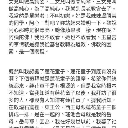
女兒叫做高純姿，二女兒叫做高純琴、三女兒叫
做高純心，為了高純心，我就到長老教會去了。
我當然是單戀啦！不叫初戀。她是我妹妹盧勝美
的同學，阿心！對吧？妳站起來證明一下。聽說
阿心那時是很漂亮，臉像蘋果臉一樣，現在呢？
阿彌陀佛！我也不敢看，她也不敢看我。玉皇宮
的事情就是讓我從基督教轉為道教、佛教的因
素，是一個關鍵。
既然叫我認識了蓮花童子。蓮花童子到底有沒有
啊？下個禮拜就是蓮花童子的護摩，希望你們統
統都來。蓮花童子是有根源的，但是我當時根本
不知道。當我知道有蓮花童子以後，我拜訪了很
多的人，卻沒有人知道有蓮花童子。據我所知，
在敦煌石窟裡，東王公、西王母跟蓮花童子三個
排成一排，是在一起的。瑤池金母就是我的岳
母，岳母耶！因為，我在好幾世以前，我娶了祂