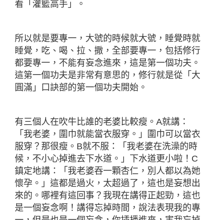
看「灌籃高手」。
所以就是要專一，大號的時候就大號，睡覺時就
睡覺，吃、喝、拉、撒，全部要專一，包括修行
都要專一，不能有妄念進來，這是第一個功夫。
這第一個功夫是非常有意思的，修行就是從「大
圓滿」口訣部的第一個功夫開始。
有三個人在吹牛比誰的老婆比較瘦。A就講：
「我老婆，圍巾就能當衣服穿。」圍巾可以當衣
服穿？那很瘦。B就不服：「我老婆在洗澡的時
候，不小心掉進去下水道。」下水道更小啦！C
鎮定地講：「我老婆吞一顆杏仁，別人都以為她
懷孕。」這都是過火，太超過了，這也是妄想出
來的。哪裡有這回事？我現在講得正起勁，這也
是一個妄念啊！講得忘掉時間，說法表現我的專