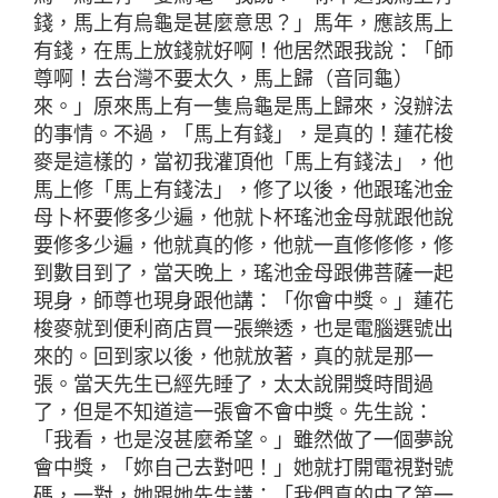
錢，馬上有烏龜是甚麼意思？」馬年，應該馬上
有錢，在馬上放錢就好啊！他居然跟我說：「師
尊啊！去台灣不要太久，馬上歸（音同龜）
來。」原來馬上有一隻烏龜是馬上歸來，沒辦法
的事情。不過，「馬上有錢」，是真的！蓮花梭
麥是這樣的，當初我灌頂他「馬上有錢法」，他
馬上修「馬上有錢法」，修了以後，他跟瑤池金
母卜杯要修多少遍，他就卜杯瑤池金母就跟他說
要修多少遍，他就真的修，他就一直修修修，修
到數目到了，當天晚上，瑤池金母跟佛菩薩一起
現身，師尊也現身跟他講：「你會中獎。」蓮花
梭麥就到便利商店買一張樂透，也是電腦選號出
來的。回到家以後，他就放著，真的就是那一
張。當天先生已經先睡了，太太說開獎時間過
了，但是不知道這一張會不會中獎。先生說：
「我看，也是沒甚麼希望。」雖然做了一個夢說
會中獎，「妳自己去對吧！」她就打開電視對號
碼，一對，她跟她先生講：「我們真的中了第一