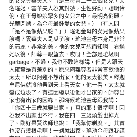
的女兒雲華夫人。（是王母第二十三個女兒，又
名瑤姬，雲華夫人為其封號，生性好動，聰明伶
俐，在王母娘娘眾多的女兒之中，最明亮俏麗，
光華閃爍，為金母最鍾愛的女兒。）（有人問：
「是不是像蘋果臉？」）瑤池金母的女兒像蘋果
臉嗎？雲華夫人是瓜子臉，瑤池金母本身是非常
的亮麗，非常的美，祂的女兒可想而知啊！看過
她以後，師尊一眼望去，哎呀！全部是垃圾啊！
garbage，不過，我也不敢這樣講，但是人跟天
人確實是有差別的。原來阿難尊者非常喜歡他的
太太，所以阿難不想出家，他的太太很美。釋迦
牟尼佛就將他帶到天上看天女，他一看，太太就
變成垃圾了。有這因緣以後他才出家的。師尊出
家也有出家的因緣，那時候瑤池金母跟我講：
「你四十三歲就要出家。」真的耶！很準啊！因
為我不出家也不行，我在四十三歲頭髮也掉光
了。剛好果賢法師也說：「我幫你剃度。」其實
也沒有幾根毛啊！一剃就出家。瑤池金母跟我講