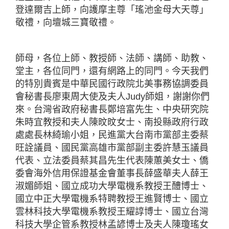
登達爾吉上師，向護摩主尊「瑤池金母大天尊」
敬禮，向壇城三寶敬禮。
師母，各位上師、教授師、法師、講師、助教、
堂主，各位同門，還有網路上的同門。今天我們
的特別貴賓是中華民國行政院北美事務協調委員
會秘書長廖東周大使及夫人Judy師姐，謝謝你們
來。台灣省政府秘書長鄭培富先生、中央研究院
朱時宜教授和夫人陳旼旼女士、南投縣政府行政
處處長林綺瑜小姐，民進黨大台南市黨部主委蔡
旺詮議員、國民黨高雄市黨部副主委許慧玉議員
代表、立法委員蔡其昌先生代表陳蕙美女士、僑
委會海外信用保證基金會董事長薛盛華夫人薛王
淑媚師姐、國立成功大學電機系教授王醴博士、
國立中正大學電機系特聘教授王進賢博士、國立
雲林科技大學電機系教授王耀諄博士、國立台灣
科技大學企管系教授林孟諺博士及夫人陳瓊瑤女