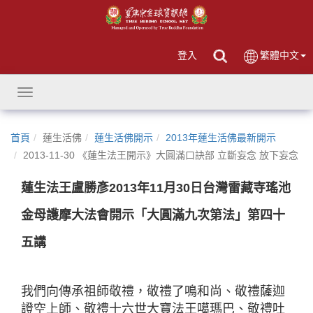
登入
繁體中文
Toggle
navigation
首頁
蓮生活佛
蓮生活佛開示
2013年蓮生活佛最新開示
2013-11-30 《蓮生法王開示》大圓滿口訣部 立斷妄念 放下妄念
蓮生法王盧勝彥2013年11月30日台灣雷藏寺瑤池
金母護摩大法會開示「大圓滿九次第法」第四十
五講
我們向傳承祖師敬禮，敬禮了鳴和尚、敬禮薩迦
證空上師、敬禮十六世大寶法王噶瑪巴、敬禮吐