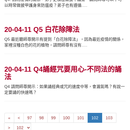
以時常做披甲護身來防瘟疫？弟子也有遵循.....
20-04-11 Q5 白花除障法
Q5 最近聽師尊開示有提到「白花除障法」，因為最近疫情的關係，
家裡沒種白色的花的植物，請問師尊有沒有.....
20-04-11 Q4誦經咒要用心-不同法的誦
法
Q4 請問師尊開示：如果誦經典或咒的速度中等，會漏氣嗎？有說一
定要誦的快速嗎？
First
Next
«
<
97
98
99
100
101
102
103
Previous
>