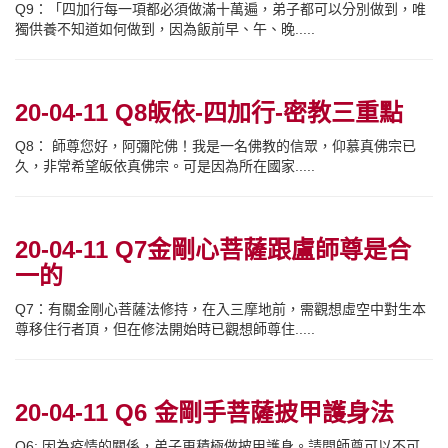
Q9：「四加行每一項都必須做滿十萬遍，弟子都可以分別做到，唯
獨供養不知道如何做到，因為飯前早、午、晚.....
20-04-11 Q8皈依-四加行-密教三重點
Q8： 師尊您好，阿彌陀佛！我是一名佛教的信眾，仰慕真佛宗已
久，非常希望皈依真佛宗。可是因為所在國家.....
20-04-11 Q7金剛心菩薩跟盧師尊是合
一的
Q7：有關金剛心菩薩法修持，在入三摩地前，需觀想虛空中對生本
尊移住行者頂，但在修法開始時已觀想師尊住.....
20-04-11 Q6 金剛手菩薩披甲護身法
Q6: 因為疫情的關係，弟子更積極做披甲護身。請問師尊可以不可