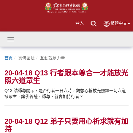
登入
繁體中文
Toggle
navigation
首頁
真佛密法
互動就是力量
20-04-18 Q13 行者跟本尊合一才能放光
照六道眾生
Q13 請師尊開示，是否行者一日六時，觀想心輪放光照耀一切六道
諸眾生，諸佛菩薩、師尊，就會加持行者？
20-04-18 Q12 弟子只要用心祈求就有加
持