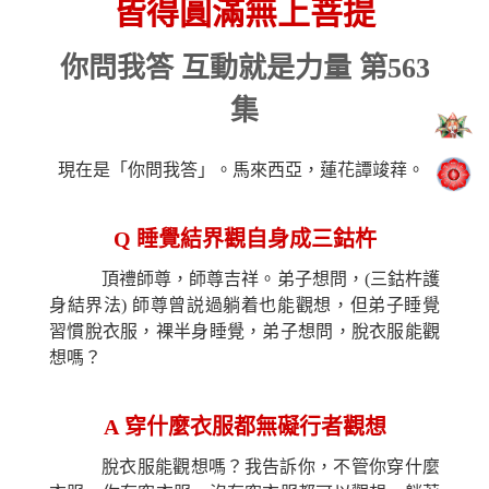
皆得圓滿無上菩提
你問我答 互動就是力量 第563
集
現在是「你問我答」。馬來西亞，蓮花譚竣䔗。
Q
睡覺結界觀自身成三鈷杵
頂禮師尊，師尊吉祥。弟子想問，(三鈷杵護
身結界法) 師尊曾説過躺着也能觀想，但弟子睡覺
習慣脫衣服，裸半身睡覺，弟子想問，脫衣服能觀
想嗎？
A
穿什麼衣服都無礙行者觀想
脫衣服能觀想嗎？我告訴你，不管你穿什麼