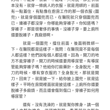
本沒有，就穿一條病人的衣服，就是用綁的，前面
有一點蓋住，有點像在廚房工作的那一個衣服 (圍
兜)，就是穿個圍兜而已，在醫院就只穿個圍兜而
已，連褲子都沒穿，你哪能夠穿褲子。你知道嗎？
穿褲子，那是很奢侈的事情，沒褲子穿，要上廁所
還要脫褲子，真麻煩啊。
就是一個圍兜，擋住前面，後面稍微綁一
下，在醫院都是這樣子。我問：在醫院是不是每個
人都這樣？他們說每個人都這樣。因為，開刀的地
方不能穿褲子，開刀的時候還要用導尿管，有導尿
管能夠穿褲子嗎？他給你打麻藥針，全身脫光，開
刀的時候，哪有穿衣服的？全身脫光，那就是開
刀。回來了，就是披一下，給你披上圍兜，就是這
樣子。平時在房間裡面就是披這樣，上廁所你還要
脫褲子多麻煩，而且還會傷到傷口，穿褲子如何用
導尿管？
還有，沒有洗澡的，就是幫你擦身，請一個