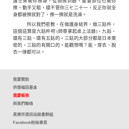
護士來幫你擦身，從頭擦到腳，重要部位也幫你
擦。動手又粗，還不管你三七二十一，反正你就全
身都被擦就對了，擦一擦就是洗澡。
所以我們密教，在做護身結界，做三鈷杵，
這個這算是九鈷杵吧 (師尊拿起桌上法器)，九鈷、
還有三鈷、還有五鈷的。三鈷的大部分都是日本東
密的，三鈷的有開口的。能觀想嗎？能，穿衣、脫
衣一律都可以。
我要贊助
供僧福田基金
我要皈依
與我們聯絡
真佛宗資訊站臉書群組
Facebook粉絲專頁