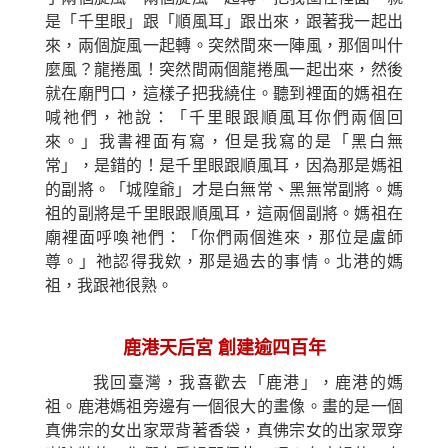
是「千里眼」跟「順風耳」跟出來，跟著我一起出
來，兩個旋風一起轉。突然間來一陣風，那個叫什
麼風？龍捲風！突然間兩個龍捲風一起出來，然後
就在廟門口，這樣子把我繞住。聽到裡面的媽祖在
喊祂們，祂說：「千里眼跟順風耳你們兩個回
來。」我書裡面有寫，但是我寫的是「黑白無
常」，是錯的！是千里眼跟順風耳，因為那是媽祖
的副將。「城隍爺」才是白無常、黑無常副將。媽
祖的副將是千里眼跟順風耳，這兩個副將。媽祖在
廟裡面呼喚祂們：「你們兩個進來，那位是盧師
尊。」祂認得我欸，那是過去的事情。北港的媽
祖，我跟祂很熟。
鹿港天后宮 創建逾四百年
我回臺灣，我喜歡去「鹿港」，鹿港的媽
祖。鹿港媽祖旁邊有一個很大的畫像。畫的是一個
真佛宗的女出家眾背著香袋，真佛宗女的出家眾穿