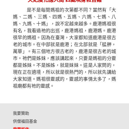
天妃度化應人間 四處現身救苦難
是不是每間媽祖的次第都不同？當然有「大
媽、二媽、三媽、四媽、五媽、六媽、七媽、八
媽、九媽、十媽」，說不定越來越多。鹿港媽祖很
有名，我看過祂的出巡，鹿港媽祖，鹿港媽。鹿港
很早的媽祖。因為在臺灣，大家都知道鹿港是很古
老的城市。在中部就是鹿港；在北部就是「艋舺，
萬華」。有三個地方很古老的，鹿港是很古老的城
市。祂們是姊妹，應該講起來，只要是媽祖的分靈
都是姊妹。不是姊姊，就是妹妹。這是人家問的，
現在正在遶境，所以就是很熱門的，所以就先講給
大家知道。媽祖很靈感的，靈感的事情太多了，媽
祖廟都有祂的靈感。
我要贊助
供僧福田基金