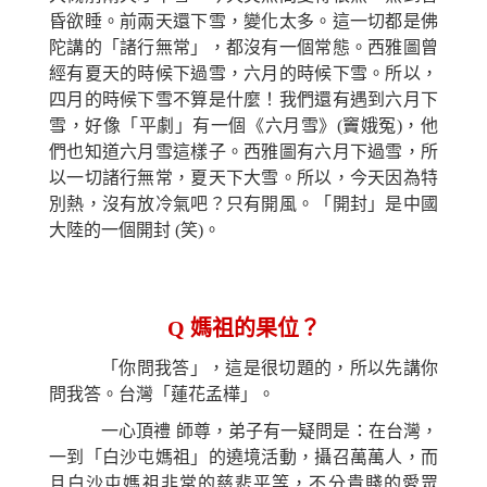
昏欲睡。前兩天還下雪，變化太多。這一切都是佛
陀講的「諸行無常」，都沒有一個常態。西雅圖曾
經有夏天的時候下過雪，六月的時候下雪。所以，
四月的時候下雪不算是什麼！我們還有遇到六月下
雪，好像「平劇」有一個《六月雪》(竇娥冤)，他
們也知道六月雪這樣子。西雅圖有六月下過雪，所
以一切諸行無常，夏天下大雪。所以，今天因為特
別熱，沒有放冷氣吧？只有開風。「開封」是中國
大陸的一個開封 (笑)。
Q
媽祖的果位？
「你問我答」，這是很切題的，所以先講你
問我答。台灣「蓮花孟樺」。
一心頂禮 師尊，弟子有一疑問是：在台灣，
一到「白沙屯媽祖」的遶境活動，攝召萬萬人，而
且白沙屯媽祖非常的慈悲平等，不分貴賤的愛眾