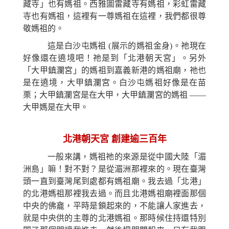
藏寺」也有媽祖。西雅圖雷藏寺有媽祖，彩虹雷藏
寺也有媽祖，這裡有一尊媽祖在這裡，我們都很尊
敬媽祖的。
這是白沙屯媽祖 (展示的媽祖金身)。祂現在
好像還在遶境吧！祂是到「北港朝天宮」。另外
「大甲鎮瀾宮」的媽祖到嘉義新港的媽祖廟，祂也
是在遶境，大甲鎮瀾宮。白沙屯媽祖好像是在苗
栗；大甲鎮瀾宮是在大甲，大甲鎮瀾宮的媽祖 ——
大甲媽是在大甲。
北港朝天宮 創建逾三百年
一般來講，媽祖祂的來源是從中國大陸「湄
洲島」嘛！對不對？是從湄洲那裡來的。現在臺灣
頭一直到臺灣尾到處都有媽祖廟。我去過「北港」
的北港媽祖那裡我去過。而且北港媽祖廟裡面那個
中央的佛龕，平時是鎖起來的，不能讓人家進去，
就是中央供的主尊的北港媽祖。那時候住持還特別