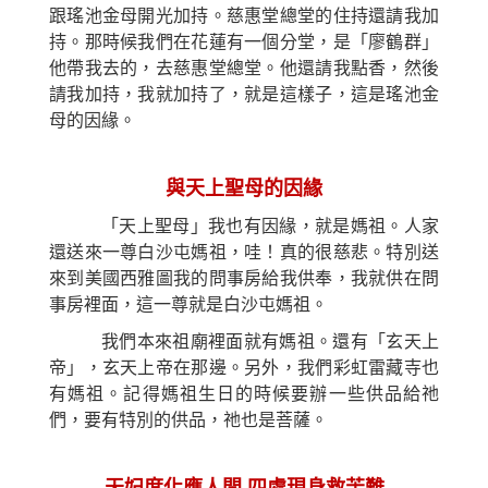
跟瑤池金母開光加持。慈惠堂總堂的住持還請我加
持。那時候我們在花蓮有一個分堂，是「廖鶴群」
他帶我去的，去慈惠堂總堂。他還請我點香，然後
請我加持，我就加持了，就是這樣子，這是瑤池金
母的因緣。
與天上聖母的因緣
「天上聖母」我也有因緣，就是媽祖。人家
還送來一尊白沙屯媽祖，哇！真的很慈悲。特別送
來到美國西雅圖我的問事房給我供奉，我就供在問
事房裡面，這一尊就是白沙屯媽祖。
我們本來祖廟裡面就有媽祖。還有「玄天上
帝」，玄天上帝在那邊。另外，我們彩虹雷藏寺也
有媽祖。記得媽祖生日的時候要辦一些供品給祂
們，要有特別的供品，祂也是菩薩。