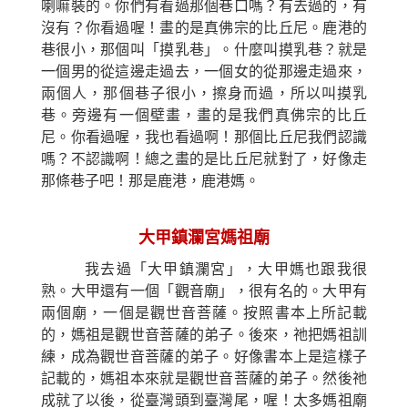
喇嘛裝的。你們有看過那個巷口嗎？有去過的，有
沒有？你看過喔！畫的是真佛宗的比丘尼。鹿港的
巷很小，那個叫「摸乳巷」。什麼叫摸乳巷？就是
一個男的從這邊走過去，一個女的從那邊走過來，
兩個人，那個巷子很小，擦身而過，所以叫摸乳
巷。旁邊有一個壁畫，畫的是我們真佛宗的比丘
尼。你看過喔，我也看過啊！那個比丘尼我們認識
嗎？不認識啊！總之畫的是比丘尼就對了，好像走
那條巷子吧！那是鹿港，鹿港媽。
大甲鎮瀾宮媽祖廟
我去過「大甲鎮瀾宮」，大甲媽也跟我很
熟。大甲還有一個「觀音廟」，很有名的。大甲有
兩個廟，一個是觀世音菩薩。按照書本上所記載
的，媽祖是觀世音菩薩的弟子。後來，祂把媽祖訓
練，成為觀世音菩薩的弟子。好像書本上是這樣子
記載的，媽祖本來就是觀世音菩薩的弟子。然後祂
成就了以後，從臺灣頭到臺灣尾，喔！太多媽祖廟