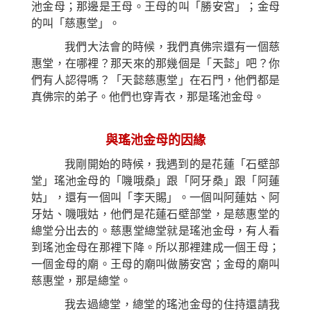
池金母；那邊是王母。王母的叫「勝安宮」；金母
的叫「慈惠堂」。
我們大法會的時候，我們真佛宗還有一個慈
惠堂，在哪裡？那天來的那幾個是「天懿」吧？你
們有人認得嗎？「天懿慈惠堂」在石門，他們都是
真佛宗的弟子。他們也穿青衣，那是瑤池金母。
與瑤池金母的因緣
我剛開始的時候，我遇到的是花蓮「石壁部
堂」瑤池金母的「嘰哦桑」跟「阿牙桑」跟「阿蓮
姑」，還有一個叫「李天賜」。一個叫阿蓮姑、阿
牙姑、嘰哦姑，他們是花蓮石壁部堂，是慈惠堂的
總堂分出去的。慈惠堂總堂就是瑤池金母，有人看
到瑤池金母在那裡下降。所以那裡建成一個王母；
一個金母的廟。王母的廟叫做勝安宮；金母的廟叫
慈惠堂，那是總堂。
我去過總堂，總堂的瑤池金母的住持還請我