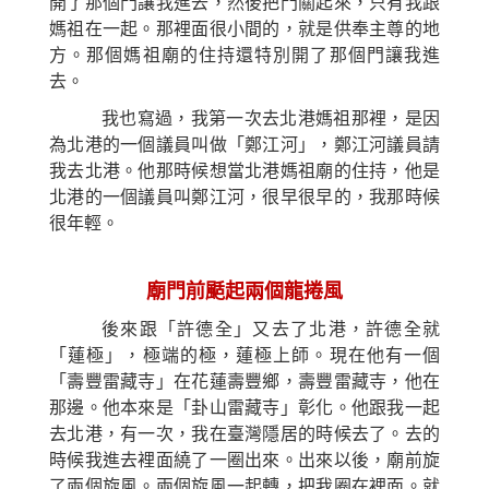
開了那個門讓我進去，然後把門關起來，只有我跟
媽祖在一起。那裡面很小間的，就是供奉主尊的地
方。那個媽祖廟的住持還特別開了那個門讓我進
去。
我也寫過，我第一次去北港媽祖那裡，是因
為北港的一個議員叫做「鄭江河」，鄭江河議員請
我去北港。他那時候想當北港媽祖廟的住持，他是
北港的一個議員叫鄭江河，很早很早的，我那時候
很年輕。
廟門前颳起兩個龍捲風
後來跟「許德全」又去了北港，許德全就
「蓮極」，極端的極，蓮極上師。現在他有一個
「壽豐雷藏寺」在花蓮壽豐鄉，壽豐雷藏寺，他在
那邊。他本來是「卦山雷藏寺」彰化。他跟我一起
去北港，有一次，我在臺灣隱居的時候去了。去的
時候我進去裡面繞了一圈出來。出來以後，廟前旋
了兩個旋風。兩個旋風一起轉，把我圈在裡面。就