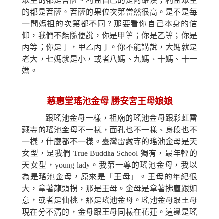
眾生的都是菩薩。利益自己的是阿羅漢；利益眾生
的都是菩薩。菩薩的果位次第當然很高。是不是每
一間媽祖的次第都不同？那要看你自己本身的信
仰，我們不能隨便說，你是甲等；你是乙等；你是
丙等；你是丁，甲乙丙丁。你不能講說，大媽就是
老大，七媽就是小，或者八媽、九媽、十媽、十一
媽。
慈惠堂瑤池金母 勝安宮王母娘娘
跟瑤池金母一樣，祖廟的瑤池金母跟彩虹雷
藏寺的瑤池金母不一樣，面孔也不一樣、身段也不
一樣，什麼都不一樣。臺灣雷藏寺的瑤池金母是天
女型，是我們 True Buddha School 獨有，最年輕的
天女型，young lady。我第一尊的瑤池金母，我以
為是瑤池金母，原來是「王母」。王母的年紀很
大，拿著龍頭拐，那是王母。金母是拿著拂塵跟如
意，或者是仙桃，那是瑤池金母。瑤池金母跟王母
現在分不清的，金母跟王母同樣在花蓮。這邊是瑤