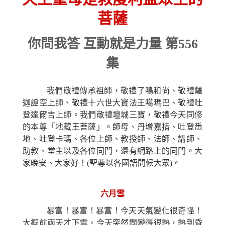
菩薩
你問我答 互動就是力量 第556
集
我們敬禮傳承祖師，敬禮了鳴和尚、敬禮薩
迦證空上師、敬禮十六世大寶法王噶瑪巴、敬禮吐
登達爾吉上師。我們敬禮壇城三寶，敬禮今天同修
的本尊「地藏王菩薩」。師母、丹增嘉措、吐登悉
地、吐登卡瑪、各位上師、教授師、法師、講師、
助教、堂主以及各位同門，還有網路上的同門。大
家晚安、大家好！(聖尊以各國語問候大眾)。
六月雪
暴富！暴富！暴富！今天天氣變化很奇怪！
大概前兩天才下雪，今天突然間變得很熱，熱到昏